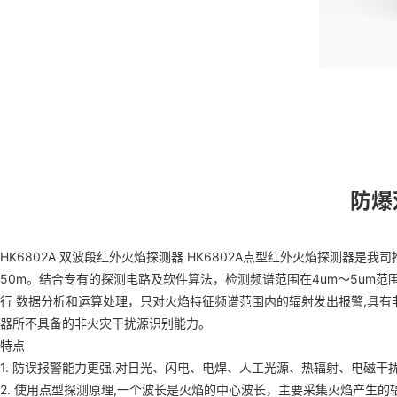
防爆
HK6802A 双波段红外火焰探测器 HK6802A点型红外火焰探测器是
50m。结合专有的探测电路及软件算法，检测频谱范围在4um〜5um
行 数据分析和运算处理，只对火焰特征频谱范围内的辐射发出报警,具有
器所不具备的非火灾干扰源识别能力。
特点
1. 防误报警能力更强,对日光、闪电、电焊、人工光源、热辐射、电磁
2. 使用点型探测原理,一个波长是火焰的中心波长，主要采集火焰产生